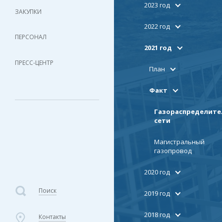
2023 год
ЗАКУПКИ
2022 год
ПЕРСОНАЛ
2021 год
ПРЕСС-ЦЕНТР
План
Факт
Газораспределит
сети
Магистральный
газопровод
2020 год
Поиск
2019 год
2018 год
Контакты