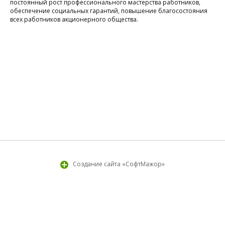
постоянный рост профессионального мастерства работников,
и
обеспечение социальных гарантий, повышение благосостояния
Контакты
всех работников акционерного общества.
р
Реквизиты
п
с
р
"
Создание сайта «СофтМажор»
и
р
н