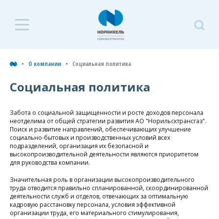
О компании
О
к
О компании
Социальная политика
Руководство
С
Социальная политика
п
История
Забота о социальной защищенности и росте доходов персонала
Социальная политика
неотделима от общей стратегии развития АО "Норильсктрансгаз".
Поиск и развитие направлений, обеспечивающих улучшение
социально-бытовых и производственных условий всех
Социальные программы
подразделений, организация их безопасной и
высокопроизводительной деятельности являются приоритетом
Профком и СТС
для руководства компании.
Значительная роль в организации высокопроизводительного
Мероприятия по улучшению
труда отводится правильно спланированной, скоординированной
условий труда
деятельности служб и отделов, отвечающих за оптимальную
кадровую расстановку персонала, условия эффективной
организации труда, его материального стимулирования,
Документы компании