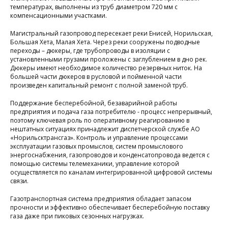
температурах, выполнены из труб диаметром 720 мм с
компенсационными участками.
Магистральный газопровод пересекает реки Енисей, Норильская,
Большая Хета, Малая Хета. Через реки сооружены подводные
переходы – дюкеры, где трубопроводы в изоляции с
я
установленными грузами проложены с заглублением в дно рек.
Дюкеры имеют необходимое количество резервных ниток. На
р
большей части дюкеров в русловой и пойменной части
произведен капитальный ремонт с полной заменой труб.
и
н
Поддержание бесперебойной, безаварийной работы
предприятия и подача газа потребителю - процесс непрерывный,
поэтому ключевая роль по оперативному реагированию в
нештатных ситуациях принадлежит диспетчерской службе АО
«Норильсктрансгаз». Контроль и управление процессами
в
эксплуатации газовых промыслов, систем промыслового
энергоснабжения, газопроводов и конденсатопровода ведется с
помощью системы телемеханики, управление которой
с
осуществляется по каналам интегрированной цифровой системы
связи.
Р
Газотранспортная система предприятия обладает запасом
прочности и эффективно обеспечивает бесперебойную поставку
газа даже при пиковых сезонных нагрузках.
г