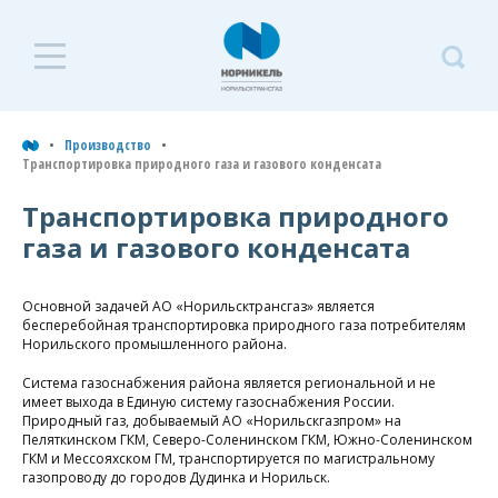
П
Производство
Производство
Т
Транспортировка природного газа и газового конденсата
п
Транспортировка природного
и
Транспортировка
газа и газового конденсата
к
природного газа и
газового конденсата
Основной задачей АО «Норильсктрансгаз» является
Промышленная
бесперебойная транспортировка природного газа потребителям
безопасность, охрана
Норильского промышленного района.
труда и экология
Система газоснабжения района является региональной и не
имеет выхода в Единую систему газоснабжения России.
Природный газ, добываемый АО «Норильскгазпром» на
Пеляткинском ГКМ, Северо-Соленинском ГКМ, Южно-Соленинском
ГКМ и Мессояхском ГМ, транспортируется по магистральному
газопроводу до городов Дудинка и Норильск.