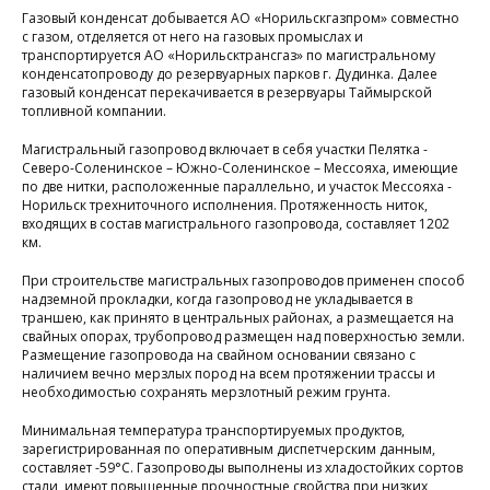
Газовый конденсат добывается АО «Норильскгазпром» совместно
с газом, отделяется от него на газовых промыслах и
транспортируется АО «Норильсктрансгаз» по магистральному
конденсатопроводу до резервуарных парков г. Дудинка. Далее
газовый конденсат перекачивается в резервуары Таймырской
топливной компании.
з
Магистральный газопровод включает в себя участки Пелятка -
Северо-Соленинское – Южно-Соленинское – Мессояха, имеющие
по две нитки, расположенные параллельно, и участок Мессояха -
Норильск трехниточного исполнения. Протяженность ниток,
«
входящих в состав магистрального газопровода, составляет 1202
я
км.
При строительстве магистральных газопроводов применен способ
т
надземной прокладки, когда газопровод не укладывается в
траншею, как принято в центральных районах, а размещается на
свайных опорах, трубопровод размещен над поверхностью земли.
Размещение газопровода на свайном основании связано с
г
наличием вечно мерзлых пород на всем протяжении трассы и
необходимостью сохранять мерзлотный режим грунта.
Минимальная температура транспортируемых продуктов,
зарегистрированная по оперативным диспетчерским данным,
составляет -59°С. Газопроводы выполнены из хладостойких сортов
р
стали, имеют повышенные прочностные свойства при низких