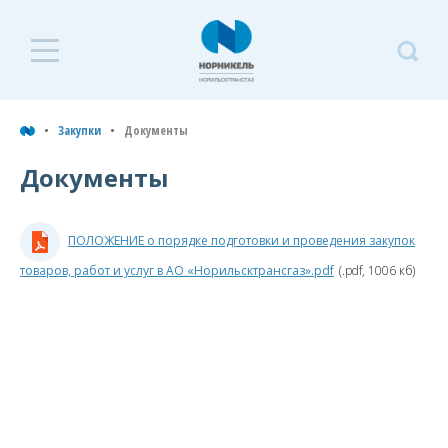
Закупки
З
Закупки
Документы
Д
Документы
Документы
Закупочные процедуры
ПОЛОЖЕНИЕ о порядке подготовки и проведения закупок
Закупочные процедуры на
площадке РТС-Тендер
товаров, работ и услуг в АО «Норильсктрансгаз».pdf
(.pdf, 1006 кб)
Реализация МТР
Торги
п
п
и