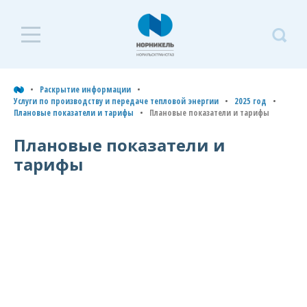
Раскрытие
Р
информации
и
Раскрытие информации
Услуги по производству и передаче тепловой энергии
2025 год
Услуги по транспортировке
Плановые показатели и тарифы
Плановые показатели и тарифы
У
газа по трубопроводам
п
Плановые показатели и
Услуги по производству и
и
тарифы
передаче тепловой энергии
т
э
Типовая форма договора
теплоснабжения
2
Плановые показатели и
г
тарифы
2026 год
П
п
2025 год