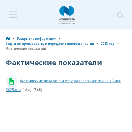
Раскрытие
Р
информации
и
Раскрытие информации
Услуги по производству и передаче тепловой энергии
2025 год
Услуги по транспортировке
Фактические показатели
У
газа по трубопроводам
п
Фактические показатели
Услуги по производству и
и
передаче тепловой энергии
т
Фактические показатели отпуска теплоэнергии за 12 мес
э
Типовая форма договора
теплоснабжения
2025.xlsx
(.xlsx, 17 кб)
2
Плановые показатели и
г
тарифы
2026 год
Ф
п
2025 год