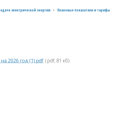
редаче электрической энергии
Плановые показатели и тарифы
а 2026 год (1).pdf
(.pdf, 81 кб)
)