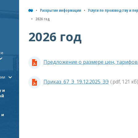
Раскрытие информации
Услуги по производству и пе
2026 год
2026 год
ке
Предложение о размере цен, тарифов н
гии
Приказ_67_Э_19.12.2025_ЭЭ
(.pdf, 121 кб
у и
ой
 и