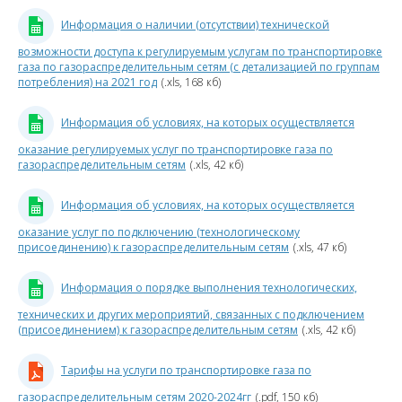
с
2023 год
Информация о наличии (отсутствии) технической
возможности доступа к регулируемым услугам по транспортировке
2022 год
газа по газораспределительным сетям (с детализацией по группам
потребления) на 2021 год
(.xls, 168 кб)
2021 год
Информация об условиях, на которых осуществляется
План
оказание регулируемых услуг по транспортировке газа по
газораспределительным сетям
(.xls, 42 кб)
Газораспределительные
сети
Информация об условиях, на которых осуществляется
Магистральный
оказание услуг по подключению (технологическому
газопровод
присоединению) к газораспределительным сетям
(.xls, 47 кб)
т
Факт
Информация о порядке выполнения технологических,
г
технических и других мероприятий, связанных с подключением
н
2020 год
(присоединением) к газораспределительным сетям
(.xls, 42 кб)
2
2019 год
г
Тарифы на услуги по транспортировке газа по
в
газораспределительным сетям 2020-2024гг
(.pdf, 150 кб)
2018 год