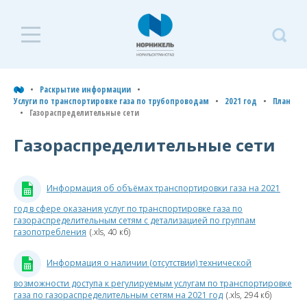
Р
Раскрытие
и
информации
Раскрытие информации
Услуги по транспортировке газа по трубопроводам
2021 год
План
Газораспределительные сети
У
Услуги по
т
транспортировке газа по
Газораспределительные сети
трубопроводам
г
т
Типовая форма договора
Информация об объёмах транспортировки газа на 2021
на транспортировку
природного газа
2
год в сфере оказания услуг по транспортировке газа по
газораспределительным сетям с детализацией по группам
г
газопотребления
(.xls, 40 кб)
2026 год
2025 год
Информация о наличии (отсутствии) технической
П
возможности доступа к регулируемым услугам по транспортировке
2024 год
газа по газораспределительным сетям на 2021 год
(.xls, 294 кб)
Г