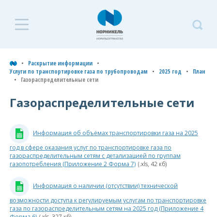
Р
Раскрытие
и
информации
Раскрытие информации
Услуги по транспортировке газа по трубопроводам
2025 год
План
Газораспределительные сети
У
Услуги по
т
транспортировке газа по
Газораспределительные сети
трубопроводам
г
т
Типовая форма договора
Информация об объёмах транспортировки газа на 2025
на транспортировку
природного газа
2
год в сфере оказания услуг по транспортировке газа по
газораспределительным сетям с детализацией по группам
г
газопотребления (Приложение 2 Форма 7)
(.xls, 42 кб)
2026 год
Информация о наличии (отсутствии) технической
2025 год
П
возможности доступа к регулируемым услугам по транспортировке
План
газа по газораспределительным сетям на 2025 год (Приложение 4
Г
Форма 6)
(.xls, 327 кб)