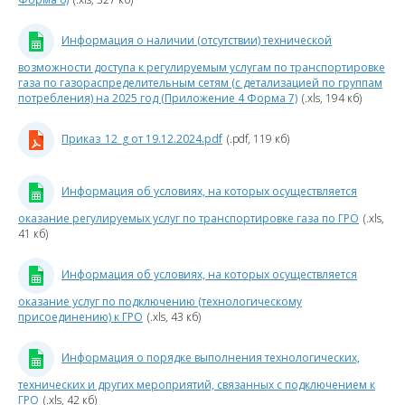
с
Магистральный
газопровод
Информация о наличии (отсутствии) технической
возможности доступа к регулируемым услугам по транспортировке
Газораспределительные
газа по газораспределительным сетям (с детализацией по группам
сети
потребления) на 2025 год (Приложение 4 Форма 7)
(.xls, 194 кб)
Факт
Приказ_12_g от 19.12.2024.pdf
(.pdf, 119 кб)
«Формы, не подлежащие
раскрытию 2025 год»
Информация об условиях, на которых осуществляется
оказание регулируемых услуг по транспортировке газа по ГРО
(.xls,
2024 год
41 кб)
2023 год
т
Информация об условиях, на которых осуществляется
г
оказание услуг по подключению (технологическому
2022 год
присоединению) к ГРО
(.xls, 43 кб)
н
2021 год
2
Информация о порядке выполнения технологических,
г
2020 год
технических и других мероприятий, связанных с подключением к
в
ГРО
(.xls, 42 кб)