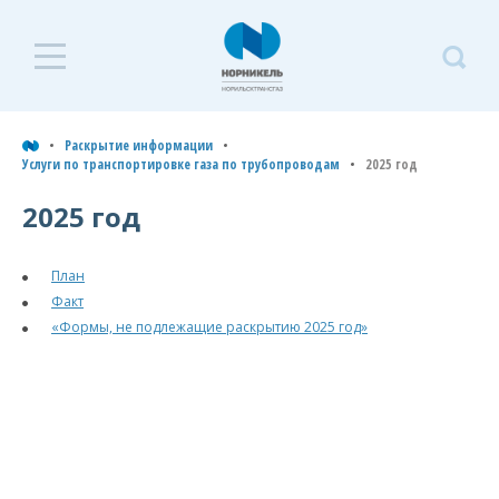
Раскрытие
Р
информации
и
Раскрытие информации
Услуги по транспортировке газа по трубопроводам
2025 год
Услуги по транспортировке
У
газа по трубопроводам
2025 год
т
Типовая форма договора на
г
транспортировку
План
т
природного газа
Факт
«Формы, не подлежащие раскрытию 2025 год»
2026 год
2
г
2025 год
План
Факт