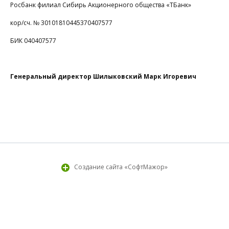
Росбанк филиал Сибирь Акционерного общества «ТБанк»
Ф
кор/сч. № 30101810445370407577
К
к
БИК 040407577
г
Н
Генеральный директор Шилыковский Марк Игоревич
п
Г
З
д
Создание сайта «СофтМажор»
2
2