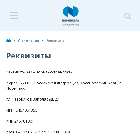
О компании
О
к
О компании
Реквизиты
Руководство
Р
Реквизиты
История
Реквизиты АО «Норильсктрансгаз»:
Социальная политика
Адрес: 663318, Российская Федерация, Красноярский край, г.
Норильск,
Документы компании
пл. Газовиков Заполярья, д.1
Контакты
«
ИНН 2457081355
Реквизиты
КПП 245701001
А
6
р/сч. № 407 02 810 275 520 000 048
Р