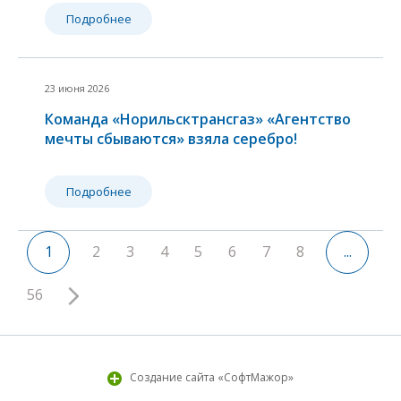
Подробнее
23 июня 2026
Команда «Норильсктрансгаз» «Агентство
мечты сбываются» взяла серебро!
Подробнее
1
и
2
1
2
3
4
5
6
7
8
...
56
Создание сайта «СофтМажор»