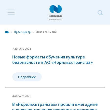
П
ц
Пресс-центр
Лента событий
Л
Пресс-центр
с
7 августа 2026
Новые форматы обучения культуре
безопасности в АО «Норильсктрансгаз»
Лента событий
Подробнее
Архив
Пресс-релизы
4 августа 2026
7
Фоторепортажи
В «Норильсктрансгаз» прошли ежегодные
а
Контакты
учения по тушению природных пожаров с