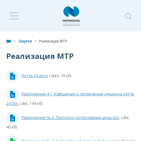
З
Закупки
Закупки
Реализация МТР
Р
М
Реализация МТР
Документы
Закупочные процедуры
Лот № 24.docx
(.docx, 16 кб)
Закупочные процедуры на
площадке РТС-Тендер
Приложение 4.1_Извещение о проведении аукциона лот №
24.doc
(.doc, 164 кб)
Реализация МТР
Приложение № 2. Протокол согласования цены.doc
(.doc,
Торги
40 кб)
2