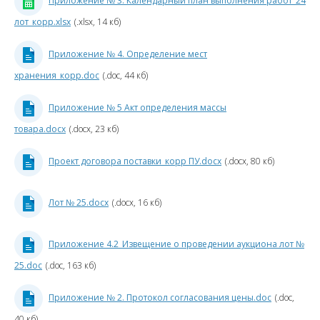
Приложение № 3. Календарный план выполнения работ_24
1
лот_корр.xlsx
(.xlsx, 14 кб)
к
Приложение № 4. Определение мест
хранения_корр.doc
(.doc, 44 кб)
4
Приложение № 5 Акт определения массы
товара.docx
(.docx, 23 кб)
Проект договора поставки_корр ПУ.docx
(.docx, 80 кб)
а
Лот № 25.docx
(.docx, 16 кб)
2
1
Приложение 4.2_Извещение о проведении аукциона лот №
к
25.doc
(.doc, 163 кб)
Приложение № 2. Протокол согласования цены.doc
(.doc,
40 кб)