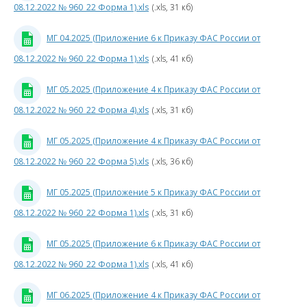
2021
Р
08.12.2022 № 960_22 Форма 1).xls
(.xls, 31 кб)
год
МГ 04.2025 (Приложение 6 к Приказу ФАС России от
0
2020
год
08.12.2022 № 960_22 Форма 1).xls
(.xls, 41 кб)
9
2019
МГ 05.2025 (Приложение 4 к Приказу ФАС России от
год
08.12.2022 № 960_22 Форма 4).xls
(.xls, 31 кб)
5
2018
3
год
МГ 05.2025 (Приложение 4 к Приказу ФАС России от
к
08.12.2022 № 960_22 Форма 5).xls
(.xls, 36 кб)
2017
год
МГ 05.2025 (Приложение 5 к Приказу ФАС России от
Услуги
08.12.2022 № 960_22 Форма 1).xls
(.xls, 31 кб)
по
0
производству
МГ 05.2025 (Приложение 6 к Приказу ФАС России от
и
передаче
08.12.2022 № 960_22 Форма 1).xls
(.xls, 41 кб)
5
тепловой
энергии
к
МГ 06.2025 (Приложение 4 к Приказу ФАС России от
П