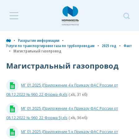
Р
и
Раскрытие информации
Услуги по транспортировке газа по трубопроводам
2025 год
Факт
Магистральный газопровод
У
т
Магистральный газопровод
г
т
МГ 01.2025 (Приложение 4 к Приказу ФАС России от
2
08.12.2022 № 960_22 Форма 4).xls
(.xls, 31 кб)
г
Раскрыти
МГ 01.2025 (Приложение 4 к Приказу ФАС России от
информа
08.12.2022 № 960_22 Форма 5).xls
(.xls, 36 кб)
Ф
Услуги
МГ 01.2025 (Приложение 5 к Приказу ФАС России от
по
М