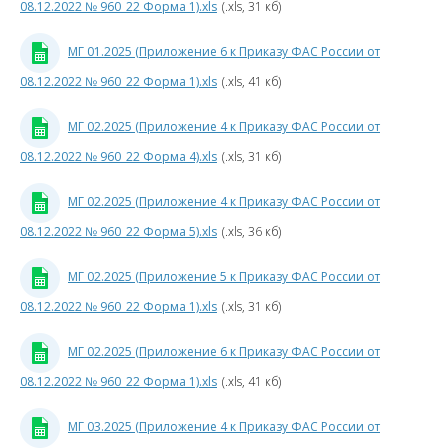
транспортиров
08.12.2022 № 960_22 Форма 1).xls
(.xls, 31 кб)
г
газа
по
МГ 01.2025 (Приложение 6 к Приказу ФАС России от
трубопровода
08.12.2022 № 960_22 Форма 1).xls
(.xls, 41 кб)
Типовая
форма
МГ 02.2025 (Приложение 4 к Приказу ФАС России от
договора
на
08.12.2022 № 960_22 Форма 4).xls
(.xls, 31 кб)
транспортиров
природного
МГ 02.2025 (Приложение 4 к Приказу ФАС России от
газа
08.12.2022 № 960_22 Форма 5).xls
(.xls, 36 кб)
0
2026
год
МГ 02.2025 (Приложение 5 к Приказу ФАС России от
4
08.12.2022 № 960_22 Форма 1).xls
(.xls, 31 кб)
2025
к
год
МГ 02.2025 (Приложение 6 к Приказу ФАС России от
П
План
08.12.2022 № 960_22 Форма 1).xls
(.xls, 41 кб)
Р
Факт
МГ 03.2025 (Приложение 4 к Приказу ФАС России от