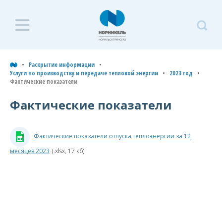
Раскрытие
Р
информации
и
Раскрытие информации
Услуги по производству и передаче тепловой энергии
2023 год
Услуги по транспортировке
Фактические показатели
У
газа по трубопроводам
п
Фактические показатели
Услуги по производству и
и
передаче тепловой энергии
т
Фактические показатели отпуска теплоэнергии за 12
э
Типовая форма договора
теплоснабжения
месяцев 2023
(.xlsx, 17 кб)
2
Плановые показатели и
г
тарифы
2026 год
Ф
п
2025 год