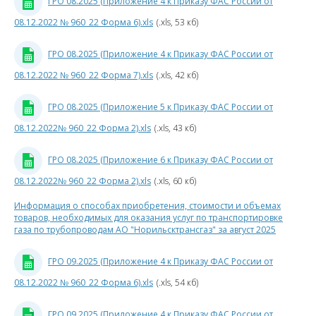
ГРО 08.2025 (Приложение 4 к Приказу ФАС России от
2
08.12.2022 № 960_22 Форма 6).xls
(.xls, 53 кб)
3
к
ГРО 08.2025 (Приложение 4 к Приказу ФАС России от
08.12.2022 № 960_22 Форма 7).xls
(.xls, 42 кб)
ГРО 08.2025 (Приложение 5 к Приказу ФАС России от
08.12.2022№ 960_22 Форма 2).xls
(.xls, 43 кб)
0
ГРО 08.2025 (Приложение 6 к Приказу ФАС России от
4
08.12.2022№ 960_22 Форма 2).xls
(.xls, 60 кб)
к
Информация о способах приобретения, стоимости и объемах
П
товаров, необходимых для оказания услуг по транспортировке
газа по трубопроводам АО "Норильсктрансгаз" за август 2025
Р
ГРО 09.2025 (Приложение 4 к Приказу ФАС России от
08.12.2022 № 960_22 Форма 6).xls
(.xls, 54 кб)
0
ГРО 09.2025 (Приложение 4 к Приказу ФАС России от