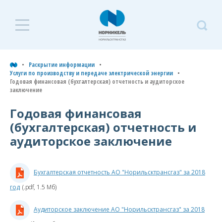
Раскрытие
Р
информации
и
Раскрытие информации
Услуги по производству и передаче электрической энергии
Услуги по транспортировке
Годовая финансовая (бухгалтерская) отчетность и аудиторское
У
газа по трубопроводам
заключение
п
Годовая финансовая
Услуги по производству и
и
передаче тепловой энергии
(бухгалтерская) отчетность и
э
аудиторское заключение
э
Услуги по производству и
передаче электрической
энергии
Г
Бухгалтерская отчетность АО "Норильсктрансгаз" за 2018
ф
Плановые показатели и
год
(.pdf, 1.5 Мб)
тарифы
(
о
Фактические показатели
Аудиторское заключение АО "Норильсктрансгаз" за 2018
а