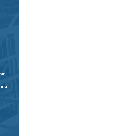
ели
и и