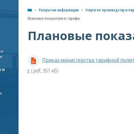
Раскрытие информации
Услуги по производству и пе
Плановые показатели и тарифы
Плановые показ
ке
Приказ министерства тарифной полит
у и
г
(.pdf, 351 кб)
а