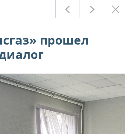
нсгаз» прошел
диалог