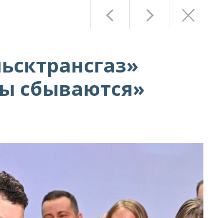
ьсктрансгаз»
ты сбываются»