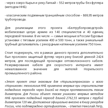
- через озеро Кырья и реку Лапхай – 552 метров трубы без футляра
(методом ННБ)
- классическим подземным траншейным способом – 869,95 метров
трубопровода.
Для реализации этого проекта «Белтрубопроводстрой»
мобилизовал целую армию из 140 специалистов и 40 единиц
передовой техники. В их числе — самые мощные в России буровые
установки с тяговым усилием 400 и 500 тонн, а также уникальный
трубный доталкиватель с рекордным натяжным усилием 750 тонн.
Стоит подчеркнуть, что в рамках данного проекта дополнительно
был проложен защитный футляр через реку Енисей длиной 2424
метров, для последующей прокладки оптоволоконного кабеля.
Резервирование кабеля для скоростного интернета имеет
немаловажное значение для жителей Норильского
промышленного района.
«Этот проект стал знаковым для «Норильсктрансгаза» и всего
«Норникеля»: технология ННБ применена впервые при строительстве
п
подводного перехода через Енисей на такую протяженность таким
диаметром. Для России объект также уникален: впервые методом
ННБ проложен подводный переход длиной 2762,55 метров с трубой
п
диаметром 720 мм. Достижение официально внесено в Книгу рекордов
России, что подтверждено сертификатом»,
- отметил Николай Летр,
(