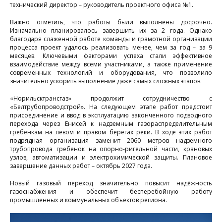
технический директор – руководитель проектного офиса №1.
ч
Важно отметить, что работы были выполнены досрочно.
р
Изначально планировалось завершить их за 2 года. Однако
благодаря слаженной работе команды и грамотной организации
Е
процесса проект удалось реализовать менее, чем за год – за 9
месяцев. Ключевыми факторами успеха стали эффективное
взаимодействие между всеми участниками, а также применение
современных технологий и оборудования, что позволило
4
значительно ускорить выполнение даже самых сложных этапов.
м
«Норильсктрансгаз» продолжит сотрудничество с
«Белтрубопроводстрой». На следующем этапе работ предстоит
присоединение и ввод в эксплуатацию законченного подводного
перехода через Енисей к надземным газораспределительным
гребенкам на левом и правом берегах реки. В ходе этих работ
н
подрядная организация заменит 2060 метров надземного
трубопровода гребенок на опорно-ригельной части, крановых
узлов, автоматизации и электрохимической защиты. Плановое
и
завершение данных работ – октябрь 2027 года.
г
Новый газовый переход значительно повысит надёжность
газоснабжения и обеспечит бесперебойную работу
промышленных и коммунальных объектов региона.
к