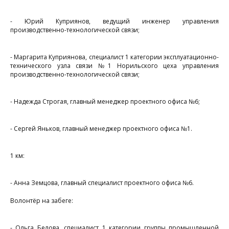
е
с
- Юрий Куприянов, ведущий инженер управления
производственно-технологической связи;
у
п
- Маргарита Куприянова, специалист 1 категории эксплуатационно-
3
технического узла связи №1 Норильского цеха управления
ч
производственно-технологической связи;
- Надежда Строгая, главный менеджер проектного офиса №6;
з
- Сергей Яньков, главный менеджер проектного офиса №1.
д
1 км:
п
- Анна Земцова, главный специалист проектного офиса №6.
к
Волонтёр на забеге:
г
- Ольга Белова, специалист 1 категории группы промышленной