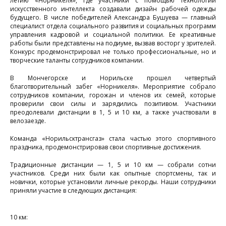
летию «Норникеля», где участники с помощью технологий
искусственного интеллекта создавали дизайн рабочей одежды
будущего. В числе победителей Александра Бушуева — главный
специалист отдела социального развития и социальных программ
управления кадровой и социальной политики. Ее креативные
работы были представлены на подиуме, вызвав восторг у зрителей.
Конкурс продемонстрировал не только профессиональные, но и
творческие таланты сотрудников компании.
В Мончегорске и Норильске прошел четвертый
благотворительный забег «Норникеля». Мероприятие собрало
сотрудников компании, горожан и членов их семей, которые
проверили свои силы и зарядились позитивом. Участники
преодолевали дистанции в 1, 5 и 10 км, а также участвовали в
велозаезде.
С
Команда «Норильсктрансгаз» стала частью этого спортивного
«
праздника, продемонстрировав свои спортивные достижения.
п
Традиционные дистанции — 1, 5 и 10 км — собрали сотни
у
участников. Среди них были как опытные спортсмены, так и
новички, которые установили личные рекорды. Наши сотрудники
в
приняли участие в следующих дистанция:
в
10 км:
ч