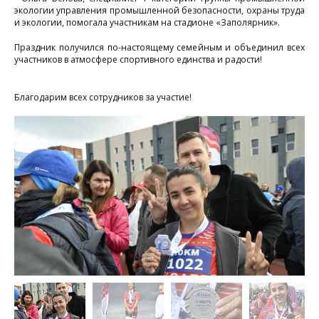
и
экологии управления промышленной безопасности, охраны труда
и экологии, помогала участникам на стадионе «Заполярник».
м
Праздник получился по-настоящему семейным и объединил всех
участников в атмосфере спортивного единства и радости!
с
Благодарим всех сотрудников за участие!
у
в
п
Т
с
2
к
п