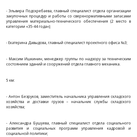
9
- Эльвира Подскребаева, главный специалист отдела организации
л
закупочных процедур и работы со сверхнормативными запасами
управления материально-технического обеспечения (2 место в
«
категории «35-44 года»);
Г
к
- Екатерина Давыдова, главный специалист проектного офиса №3;
и
- Максим Ишкинин, менеджер группы по надзору за техническим
состоянием зданий и сооружений отдела главного механика.
д
п
5 км:
к
с
- Антон Безруков, заместитель начальника управления складского
хозяйства и доставки грузов – начальник службы складского
у
хозяйства;
л
-
- Александра Бушуева, главный специалист отдела социального
развития и социальных программ управления кадровой и
д
социальной политики;