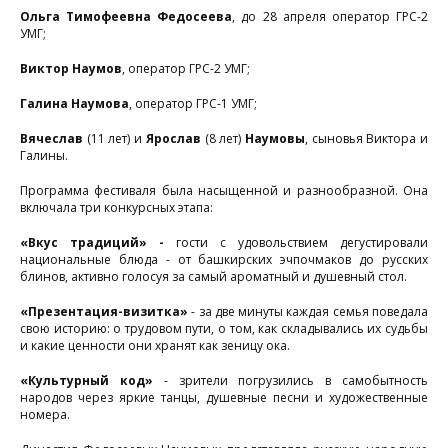
Ольга Тимофеевна Федосеева
, до 28 апреля оператор ГРС-2
УМГ;
Виктор Наумов
, оператор ГРС-2 УМГ;
Галина Наумова
, оператор ГРС-1 УМГ;
Вячеслав
(11 лет) и
Ярослав
(8 лет)
Наумовы
, сыновья Виктора и
Галины.
Программа фестиваля была насыщенной и разнообразной. Она
включала три конкурсных этапа:
«Вкус традиций» -
гости с удовольствием дегустировали
национальные блюда - от башкирских эчпочмаков до русских
блинов, активно голосуя за самый ароматный и душевный стол.
«Презентация-визитка»
- за две минуты каждая семья поведала
свою историю: о трудовом пути, о том, как складывались их судьбы
и какие ценности они хранят как зеницу ока.
«Культурный код»
- зрители погрузились в самобытность
народов через яркие танцы, душевные песни и художественные
номера.