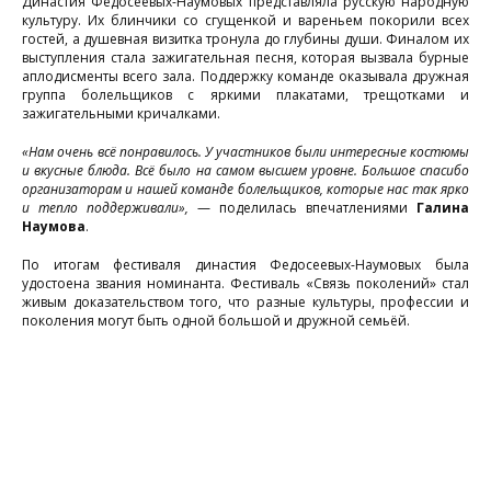
Династия Федосеевых-Наумовых представляла русскую народную
культуру. Их блинчики со сгущенкой и вареньем покорили всех
гостей, а душевная визитка тронула до глубины души. Финалом их
выступления стала зажигательная песня, которая вызвала бурные
аплодисменты всего зала. Поддержку команде оказывала дружная
группа болельщиков с яркими плакатами, трещотками и
зажигательными кричалками.
«Нам очень всё понравилось. У участников были интересные костюмы
и вкусные блюда. Всё было на самом высшем уровне. Большое спасибо
организаторам и нашей команде болельщиков, которые нас так ярко
и тепло поддерживали»,
— поделилась впечатлениями
Галина
Наумова
.
По итогам фестиваля династия Федосеевых-Наумовых была
удостоена звания номинанта. Фестиваль «Связь поколений» стал
живым доказательством того, что разные культуры, профессии и
поколения могут быть одной большой и дружной семьёй.
«
с
я
и