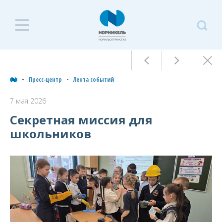
П
Пресс-центр
ц
Пресс-центр
Лента событий
Л
7 мая 2026
Лента событий
с
Секретная миссия для
Архив
школьников
7
Пресс-релизы
2
Фоторепортажи
Контакты