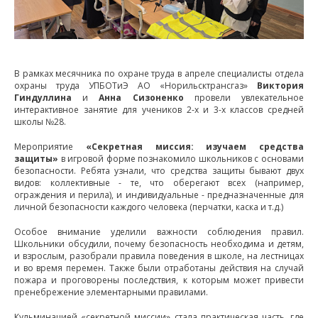
В рамках месячника по охране труда в апреле специалисты отдела
охраны труда УПБОТиЭ АО «Норильсктрансгаз»
Виктория
Гиндуллина
и
Анна Сизоненко
провели увлекательное
интерактивное занятие для учеников 2-х и 3-х классов средней
школы №28.
Мероприятие
«Секретная миссия: изучаем средства
защиты»
в игровой форме познакомило школьников с основами
безопасности. Ребята узнали, что средства защиты бывают двух
видов: коллективные - те, что оберегают всех (например,
ограждения и перила), и индивидуальные - предназначенные для
личной безопасности каждого человека (перчатки, каска и т.д.)
Особое внимание уделили важности соблюдения правил.
Школьники обсудили, почему безопасность необходима и детям,
и взрослым, разобрали правила поведения в школе, на лестницах
и во время перемен. Также были отработаны действия на случай
пожара и проговорены последствия, к которым может привести
пренебрежение элементарными правилами.
Кульминацией «секретной миссии» стала практическая часть, где