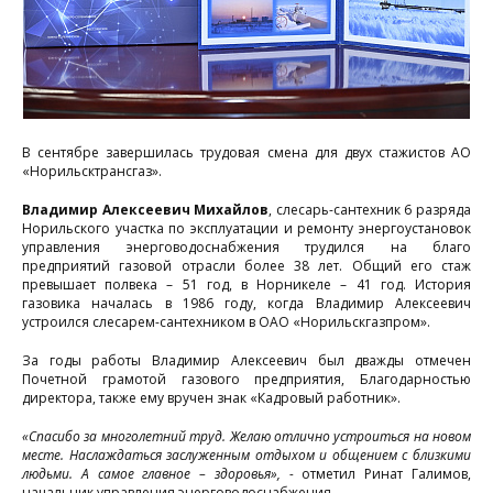
В сентябре завершилась трудовая смена для двух стажистов АО
«Норильсктрансгаз».
Владимир Алексеевич Михайлов
, слесарь-сантехник 6 разряда
Норильского участка по эксплуатации и ремонту энергоустановок
управления энерговодоснабжения трудился на благо
предприятий газовой отрасли более 38 лет. Общий его стаж
превышает полвека – 51 год, в Норникеле – 41 год. История
газовика началась в 1986 году, когда Владимир Алексеевич
устроился слесарем-сантехником в ОАО «Норильскгазпром».
За годы работы Владимир Алексеевич был дважды отмечен
Почетной грамотой газового предприятия, Благодарностью
директора, также ему вручен знак «Кадровый работник».
«Спасибо за многолетний труд. Желаю отлично устроиться на новом
месте. Наслаждаться заслуженным отдыхом и общением с близкими
людьми. А самое главное – здоровья», -
отметил Ринат Галимов,
начальник управления энерговодоснабжения.