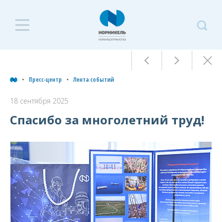
П
ц
Пресс-центр
Лента событий
Пресс-центр
Л
18 сентября 2025
с
Спасибо за многолетний труд!
Лента событий
1
с
Архив
2
Пресс-релизы
Фоторепортажи
Контакты