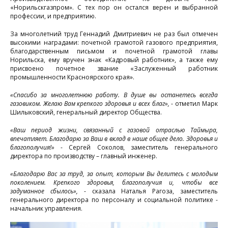
«Норильскгазпром». С тех пор он остался верен и выбранной
профессии, и предприятию.
За многолетний труд Геннадий Дмитриевич не раз был отмечен
высокими наградами: почетной грамотой газового предприятия,
благодарственным письмом и почетной грамотой главы
Норильска, ему вручен знак «Кадровый работник», а также ему
присвоено почетное звание «Заслуженный работник
промышленности Красноярского края».
«Спасибо за многолетнюю работу. В душе вы останетесь всегда
газовиком. Желаю Вам крепкого здоровья и всех благ»,
- отметил Марк
Шилыковский, генеральный директор Общества.
«Ваш период жизни, связанный с газовой отраслью Таймыра,
впечатляет. Благодарю за Ваш в вклад в наше общее дело. Здоровья и
благополучия!»
- Сергей Соколов, заместитель генерального
директора по производству – главный инженер.
«Благодарю Вас за труд, за опыт, которым Вы делитесь с молодым
поколением. Крепкого здоровья, благополучия и, чтобы все
с
задуманное сбылось»,
- сказала Наталья Рагоза, заместитель
генерального директора по персоналу и социальной политике -
начальник управления.
т