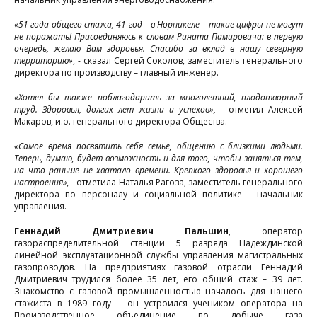
«51 года общего стажа, 41 год – в Норникеле – такие цифры не могут
не поражать! Присоединяюсь к словам Рината Памировича: в первую
очередь, желаю Вам здоровья. Спасибо за вклад в нашу северную
территорию»
, - сказал Сергей Соколов, заместитель генерального
директора по производству – главный инженер.
«Хотел бы также поблагодарить за многолетний, плодотворный
труд. Здоровья, долгих лет жизни и успехов»,
- отметил Алексей
Макаров, и.о. генерального директора Общества.
«Самое время посвятить себя семье, общению с близкими людьми.
Теперь, думаю, будет возможность и для того, чтобы заняться тем,
на что раньше не хватало времени. Крепкого здоровья и хорошего
настроения»,
- отметила Наталья Рагоза, заместитель генерального
директора по персоналу и социальной политике - начальник
управления.
Геннадий Дмитриевич Пальшин
, оператор
газораспределительной станции 5 разряда Надеждинской
линейной эксплуатационной службы управления магистральных
газопроводов. На предприятиях газовой отрасли Геннадий
Дмитриевич трудился более 35 лет, его общий стаж – 39 лет.
Знакомство с газовой промышленностью началось для нашего
стажиста в 1989 году – он устроился учеником оператора на
Производственное объединение по добыче газа