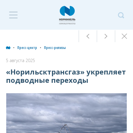
П
ц
Пресс-центр
Пресс-релизы
П
5 августа 2025
р
«Норильсктрансгаз» укрепляет
подводные переходы
5
а
Пресс-
2
центр
Лента
событий
Пресс-