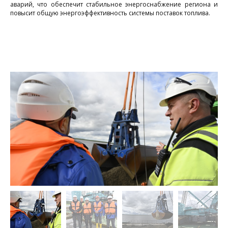
С
аварий, что обеспечит стабильное энергоснабжение региона и
повысит общую энергоэффективность системы поставок топлива.
г
и
р
п
в
п
а