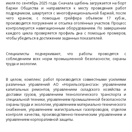
июля по сентябрь 2025 года. Сначала щебень загружается на борт
п
баржи Общества и направляется к месту проведения работ
подрядчиком, швартуется с многофункциональной баржей, после
д
чего краном, с помощью грейфера объёмом 17 куб.м.,
производится погружение и отсыпка оголённых участков. Процесс
т
контролируется навигационным оборудованием. По завершении
каждого цикла проверяется профиль дна с помощью промеров,
чтобы убедиться в достижении заданных показателей.
г
Специалисты подчеркивают, что работы проводятся с
соблюдением всех норм промышленной безопасности, охраны
труда и экологии.
1
9
В целом, комплекс работ производится совместными усилиями
1
различных управлений АО «Норильсктрансгаз»: управлением
капитальных ремонтов, управлением складского хозяйства и
доставки грузов, управлением технологического транспорта и
специальной техники, управлением промышленной безопасности
охраны труда и экологии, управлением материально-технического
снабжения, управлением магистральных газопроводов, отделом
контроля качества, производственно-техническим управлением и
ч
управлением корпоративной защиты.
р
Е