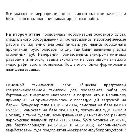
д
Все указанные мероприятия обеспечивают высокое качество и
безопасность выполнения запланированных работ.
ч
р
На втором этапе
проводилась мобилизация основного флота,
специального оборудования и производились гидрографические
Е
работы по изучению дна реки Енисей, уточнялись координаты
пролегания трубопроводов по дну, где были выявлены участки
оголенных труб. Измерения производились электромагнитными
н
радарами и многолучевыми эхолотами на базе автоматического
гидрографического комплекса. После этого были формированы
в
планшеты засыпки.
1
Основной технический парк Общества представлен
специализированной техникой для проведения работ по
буртованию инертного материала и подвоза его к насыпному
Д
причалу АО «Норильсктрансгаз» с последующей загрузкой на
баржи (бульдозер типа Б10МБ 6120В4, самосвал на базе КАМАЗ
65222-53, самосвал на базе УРАЛ 6370, погрузчики УДМ К-702 и
Doosan), а также судами, арендованными у Енисейского речного
пароходства: плавучий кран «КПЛ-1604», буксир-толкач «РТ-694»,
у
две баржи-площадки («БС-1302» и «БС-1306»). Дополнительно
задействованы суда предприятия «Межрегионтрубопроводстрой»: