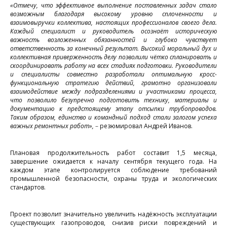
«Отмечу, что э
ффективное выполнение поставленных задач стало
в
возможным благодаря высокому уровню сплоченности и
взаимовыручки коллектива, настоящих профессионалов своего дела.
с
Каждый специалист и руководитель осознаёт историческую
м
важность возложенных обязанностей и глубоко чувствует
ответственность за конечный результат. Высокий моральный дух и
г
коллективная приверженность делу позволили чётко спланировать и
скоординировать работу на всех стадиях подготовки. Руководители
«
и специалисты совместно разработали оптимальную кросс-
Н
функциональную стратегию действий, грамотно организовали
взаимодействие между подразделениями и участниками процесса,
что позволило безупречно подготовить технику, материалы и
п
документацию к предстоящему этапу отсыпки трубопроводов.
Таким образом, единство и командный подход стали залогом успеха
д
важных ремонтных работ»,
–
резюмировал Андрей Иванов.
т
Плановая продолжительность работ составит 1,5 месяца,
завершение ожидается к началу сентября текущего года. На
г
каждом этапе контролируется соблюдение требований
промышленной безопасности, охраны труда и экологических
стандартов.
н
П
Проект позволит значительно увеличить надёжность эксплуатации
С
существующих газопроводов, снизив риски повреждений и