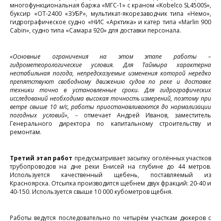
многофункциональная баржа «МГС-1» с краном «Kobelco SL4500S»,
буксир «ОТ-2400 «ЗУБР», мультикат-якорезаводчик типа «Немо»,
п
гидрографическое судно «НИС «Арктика» и катер типа «Marlin 900
Cabin», судно типа «Самара 920» для доставки персонала.
1
«Основные ограничения на этом этапе работы –
9
гидрометеорологические условия. Для Таймыра характерна
нестабильная погода, непредсказуемые изменения которой нередко
препятствуют свободному движению судов по реке и доставке
и
техники точно в установленные сроки. Для гидрографических
исследований необходима высокая точность измерений, поэтому при
1
ветре свыше 10 м/с, работы приостанавливаются до нормализации
погодных условий»,
–
отмечает Андрей Иванов, заместитель
Генерального директора по капитальному строительству и
ремонтам.
в
в
Третий этап работ
предусматривает засыпку оголённых участков
трубопроводов на дне реки Енисей на глубине до 44 метров.
с
Используется качественный щебень, поставляемый из
м
Красноярска. Отсыпка производится щебнем двух фракций: 20-40 и
40-150. Используется свыше 10 000 кубометров щебня.
г
«
Работы ведутся последовательно по четырём участкам дюкеров с
Н