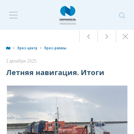
П
ц
Пресс-центр
Пресс-релизы
Пресс-центр
П
2 декабря 2025
р
Летняя навигация. Итоги
Лента событий
2
Пресс-релизы
д
2
Архив
Фоторепортажи
Контакты