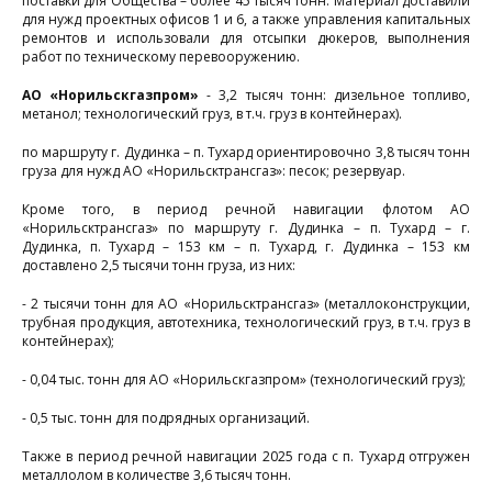
поставки для Общества – более 45 тысяч тонн. Материал доставили
для нужд проектных офисов 1 и 6, а также управления капитальных
ремонтов и использовали для отсыпки дюкеров, выполнения
работ по техническому перевооружению.
АО «Норильскгазпром»
- 3,2 тысяч тонн: дизельное топливо,
метанол; технологический груз, в т.ч. груз в контейнерах).
по маршруту г. Дудинка – п. Тухард ориентировочно 3,8 тысяч тонн
груза для нужд АО «Норильсктрансгаз»: песок; резервуар.
Кроме того, в период речной навигации флотом АО
«Норильсктрансгаз» по маршруту г. Дудинка – п. Тухард – г.
Дудинка, п. Тухард – 153 км – п. Тухард, г. Дудинка – 153 км
доставлено 2,5 тысячи тонн груза, из них:
- 2 тысячи тонн для АО «Норильсктрансгаз» (металлоконструкции,
трубная продукция, автотехника, технологический груз, в т.ч. груз в
контейнерах);
- 0,04 тыс. тонн для АО «Норильскгазпром» (технологический груз);
- 0,5 тыс. тонн для подрядных организаций.
Также в период речной навигации 2025 года с п. Тухард отгружен
металлолом в количестве 3,6 тысяч тонн.