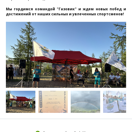
с
Мы гордимся командой "Газовик" и ждем новых побед и
достижений от наших сильных и увлеченных спортсменов!
Н
г
к
и
п
у
п
«
в