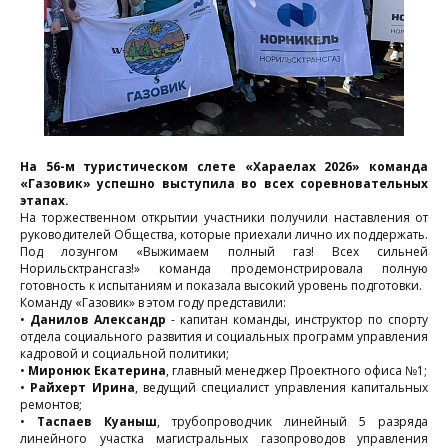
Пресс-
релизы
Фоторепортажи
Контакты
На 56-м туристическом слете «Хараелах 2026» команда
«Газовик» успешно выступила во всех соревновательных
этапах.
На торжественном открытии участники получили наставления от
руководителей Общества, которые приехали лично их поддержать.
Под лозунгом «Выжимаем полный газ! Всех сильней
Норильсктрансгаз!» команда продемонстрировала полную
готовность к испытаниям и показала высокий уровень подготовки.
Команду «Газовик» в этом году представили:
•
Данилов Александр
- капитан команды, инструктор по спорту
отдела социального развития и социальных программ управления
кадровой и социальной политики;
•
Миронюк Екатерина
, главный менеджер Проектного офиса №1;
•
Райхерт Ирина
, ведущий специалист управления капитальных
ремонтов;
•
Таспаев Куаныш
, трубопроводчик линейный 5 разряда
линейного участка магистральных газопроводов управления