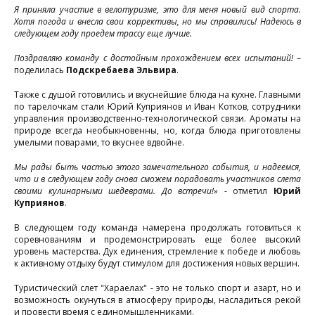
у
Я приняла участие в велотуризме, это для меня новый вид спорта.
Хотя погода и внесла свои коррективы, но мы справились! Надеюсь в
п
следующем году проедем трассу еще лучше.
н
Поздравляю команду с достойным прохождением всех испытаний!
–
поделилась
Подскребаева Эльвира
.
р
Также с душой готовились и вкуснейшие блюда на кухне. Главными
по тарелочкам стали Юрий Куприянов и Иван Котков, сотрудники
управления производственно-технологической связи. Ароматы на
природе всегда необыкновенны, но, когда блюда приготовлены
п
умелыми поварами, то вкуснее вдвойне.
Мы рады быть частью этого замечательного события, и надеемся,
и
что и в следующем году снова сможем порадовать участников слета
своими кулинарными шедеврами. До встречи!»
- отметил
Юрий
п
Куприянов
.
В следующем году команда намерена продолжать готовиться к
л
соревнованиям и продемонстрировать еще более высокий
уровень мастерства. Дух единения, стремление к победе и любовь
к активному отдыху будут стимулом для достижения новых вершин.
Туристический слет "Хараелах" - это не только спорт и азарт, но и
г
возможность окунуться в атмосферу природы, насладиться рекой
В
и провести время с единомышленниками.