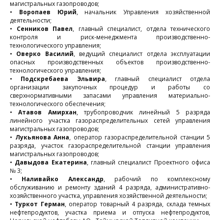
магистральных газопроводов;
•
Воропаев Юрий
, начальник Управления хозяйственной
деятельности;
•
Сенников Павел
, главный специалист, отдела технического
контроля и риск-менеджмента производственно-
технологического управления;
•
Оверко Василий
, ведущий специалист отдела эксплуатации
опасных производственных объектов производственно-
технологического управления;
•
Подскребаева Эльвира
, главный специалист отдела
организации закупочных процедур и работы со
сверхнормативными запасами управления материально-
технологического обеспечения;
•
Атавов Амирхан
, трубопроводчик линейный 5 разряда
линейного участка газораспределительных сетей управления
магистральных газопроводов;
•
Лукьянова Анна
, оператор газораспределительной станции 5
разряда, участок газораспределительной станции управления
магистральных газопроводов;
•
Давыдова Екатерина
, главный специалист Проектного офиса
№ 3;
•
Наливайко Александр
, рабочий по комплексному
обслуживанию и ремонту зданий 4 разряда, административно-
хозяйственного участка, управления хозяйственной деятельности;
•
Туркот Герман
, оператор товарный 4 разряда, склада темных
нефтепродуктов, участка приема и отпуска нефтепродуктов,