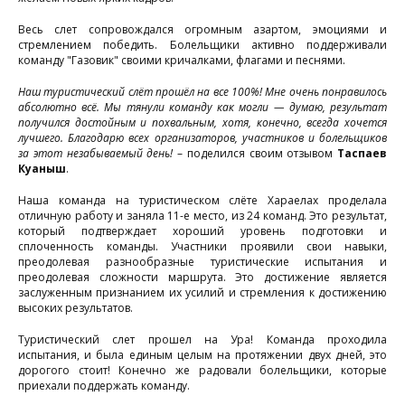
5
Весь слет сопровождался огромным азартом, эмоциями и
стремлением победить. Болельщики активно поддерживали
команду "Газовик" своими кричалками, флагами и песнями.
Наш туристический слёт прошёл на все 100%! Мне очень понравилось
абсолютно всё. Мы тянули команду как могли — думаю, результат
получился достойным и похвальным, хотя, конечно, всегда хочется
лучшего. Благодарю всех организаторов, участников и болельщиков
за этот незабываемый день!
– поделился своим отзывом
Таспаев
Куаныш
.
Наша команда на туристическом слёте Хараелах проделала
отличную работу и заняла 11-е место, из 24 команд. Это результат,
который подтверждает хороший уровень подготовки и
сплоченность команды. Участники проявили свои навыки,
преодолевая разнообразные туристические испытания и
преодолевая сложности маршрута. Это достижение является
заслуженным признанием их усилий и стремления к достижению
высоких результатов.
э
Туристический слет прошел на Ура! Команда проходила
испытания, и была единым целым на протяжении двух дней, это
дорогого стоит! Конечно же радовали болельщики, которые
приехали поддержать команду.