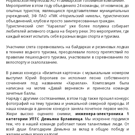
Норильской нефтебазы АО «Таймырской Топливной компании».
Мероприятие в этом году объединило 24 команды, от новичков, до
опытных туристов, являющихся представителями муниципальных
учреждений, ЗФ ПАО «ГМК «Норильский никель», туристических
объединений, клубов и просто заинтересованных граждан.
Туристический слет "Хараелах" уже более полувека собирает
любителей активного отдыха на берегу реки. Это мероприятие, где
каждый может испытать себя в разных видах спорта и туризма.
Участники слета соревновались на байдарках и резиновых лодках
в технике водного туризма, преодолевали полосу препятствий по
правилам пешеходного туризма, участвовали в соревнованиях по
велоспорту и скалолазанию.
В рамках конкурса «Визитная карточка» с музыкальным номером
выступил Юрий Воропаев он исполнил песню собственного
сочинения под названием «Хараелах». Композиция была
написана на мотив «Давай вернемся» и принесла команде
зачетные баллы.
Наряду с другими состязаниями, в этом году также прошел конкурс
фотографий на тему туризма и уникальной северной природы. И
наша команда в данном конкурсе заняла почетное первое место.
Жюри высоко оценило снимки,
инженера-электроника 1
категории УПТС Демьяна Булавинца
. Мы искренне гордимся
тем, что в нашей команде работают такие талантливые люди. От
всей души благодарим Демьяна за вклад в общую победу и
желаем новых ярких кадров!