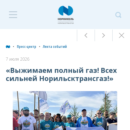
П
ц
Пресс-центр
Лента событий
Л
7 июля 2026
с
«Выжимаем полный газ! Всех
сильней Норильсктрансгаз!»
Пресс-
7
центр
2
Лента
событий
Архив