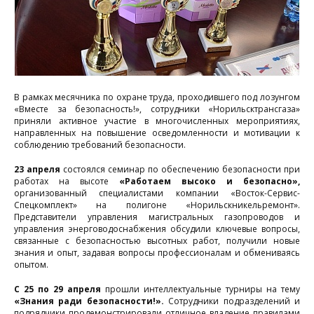
Фоторепортажи
Контакты
В рамках месячника по охране труда, проходившего под лозунгом
«Вместе за безопасность!», сотрудники «Норильсктрансгаза»
приняли активное участие в многочисленных мероприятиях,
направленных на повышение осведомленности и мотивации к
соблюдению требований безопасности.
23 апреля
состоялся семинар по обеспечению безопасности при
работах на высоте
«Работаем высоко и безопасно»,
организованный специалистами компании «Восток-Сервис-
Спецкомплект» на полигоне «Норильскникельремонт».
Представители управления магистральных газопроводов и
управления энерговодоснабжения обсудили ключевые вопросы,
связанные с безопасностью высотных работ, получили новые
знания и опыт, задавая вопросы профессионалам и обмениваясь
опытом.
С 25 по 29 апреля
прошли интеллектуальные турниры на тему
«Знания ради безопасности!».
Сотрудники подразделений и
подрядчики продемонстрировали отличное владение правилами