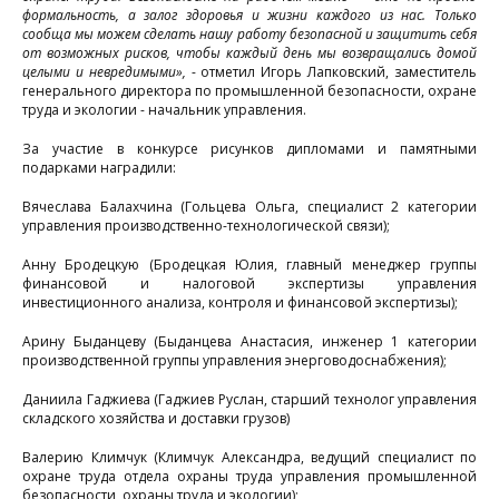
формальность, а залог здоровья и жизни каждого из нас.
Только
сообща мы можем сделать нашу работу безопасной и защитить себя
з
от возможных рисков, чтобы каждый день мы возвращались домой
целыми и невредимыми»,
- отметил Игорь Лапковский, заместитель
б
генерального директора по промышленной безопасности, охране
труда и экологии - начальник управления.
с
«
За участие в конкурсе рисунков дипломами и памятными
подарками наградили:
п
а
Вячеслава Балахчина (Гольцева Ольга, специалист 2 категории
управления производственно-технологической связи);
у
в
Анну Бродецкую (Бродецкая Юлия, главный менеджер группы
финансовой и налоговой экспертизы управления
инвестиционного анализа, контроля и финансовой экспертизы);
м
Арину Быданцеву (Быданцева Анастасия, инженер 1 категории
производственной группы управления энерговодоснабжения);
н
Даниила Гаджиева (Гаджиев Руслан, старший технолог управления
складского хозяйства и доставки грузов)
Валерию Климчук (Климчук Александра, ведущий специалист по
и
охране труда отдела охраны труда управления промышленной
безопасности, охраны труда и экологии);