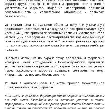
охраны труда, отвечая на вопросы и проверяя свои знания в
увлекательном формате. Подобные мероприятия повышают
осведомленность и сознательное отношение к правилам
безопасности.
26 апреля
дети сотрудников общества получили уникальную
возможность отправиться на экскурсию в пожарно-спасательную
часть №42. Дети примеряли защитные костюмы, чувствовали себя
настоящими огнеборцами, рассматривали специальную технику и
испытывали дыхательные аппараты. Спасатели провели инструктаж
по технике безопасности и показали фильм о поведении детей при
пожарах.
В рамках месячника по охране труда проведены и творческие
р
конкурсы. Дети сотрудников «Норильсктрансгаз» проявляли
творчество в конкурсе рисунков «Пожарная безопасность: учимся
м
через искусство», а взрослые создавали стенгазеты на тему:
«Кардинальные правила безопасности».
о
28 мая
в конференц-зале Общества прошло торжественное
подведение итогов мероприятия.
т
«От имени генерального директора Марка Игоревича Шилыковского и
от себя лично благодарю вас за активное участие в нашем
мероприятии, посвящённом вопросам промышленной безопасности и
л
охраны труда. Безопасность на рабочем месте — это не просто