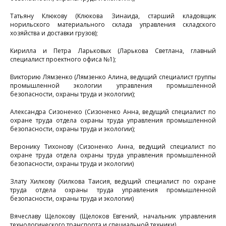
к
Татьяну Клюкову (Клюкова Зинаида, старший кладовщик
норильского материального склада управления складского
хозяйства и доставки грузов);
Кирилла и Петра Ларьковых (Ларькова Светлана, главный
б
специалист проектного офиса №1);
Викторию Лямзенко (Лямзенко Алина, ведущий специалист группы
2
промышленной экологии управления промышленной
безопасности, охраны труда и экологии);
с
Александра Сизоненко (Сизоненко Анна, ведущий специалист по
охране труда отдела охраны труда управления промышленной
безопасности, охраны труда и экологии);
Веронику Тихонову (Сизоненко Анна, ведущий специалист по
охране труда отдела охраны труда управления промышленной
б
безопасности, охраны труда и экологии)
п
Злату Хилкову (Хилкова Таисия, ведущий специалист по охране
труда отдела охраны труда управления промышленной
безопасности, охраны труда и экологии)
н
Вячеславу Щелокову (Щелоков Евгений, начальник управления
технологического транспорта и специальной техники)