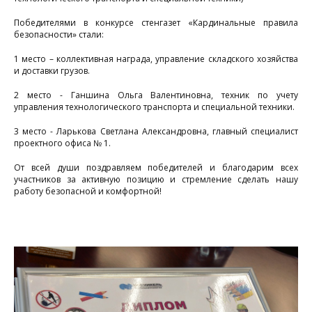
Победителями в конкурсе стенгазет «Кардинальные правила
безопасности» стали:
1 место – коллективная награда, управление складского хозяйства
и доставки грузов.
2 место - Ганшина Ольга Валентиновна, техник по учету
с
управления технологического транспорта и специальной техники.
3 место - Ларькова Светлана Александровна, главный специалист
«
проектного офиса № 1.
С
От всей души поздравляем победителей и благодарим всех
участников за активную позицию и стремление сделать нашу
работу безопасной и комфортной!
н
п
«
у
м