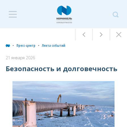
П
Пресс-центр
ц
Пресс-центр
Лента событий
Л
21 января 2026
Лента событий
с
Безопасность и долговечность
Архив
2
я
Пресс-релизы
2
Фоторепортажи
Контакты