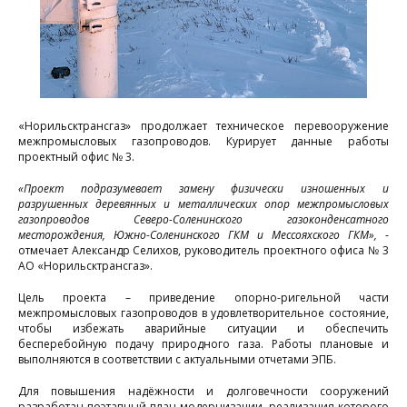
«Норильсктрансгаз» продолжает техническое перевооружение
межпромысловых газопроводов. Курирует данные работы
проектный офис № 3.
«Проект подразумевает замену физически изношенных и
разрушенных деревянных и металлических опор межпромысловых
газопроводов Северо-Соленинского газоконденсатного
месторождения, Южно-Соленинского ГКМ и Мессояхского ГКМ»,
-
отмечает Александр Селихов, руководитель проектного офиса № 3
АО «Норильсктрансгаз».
Цель проекта – приведение опорно-ригельной части
межпромысловых газопроводов в удовлетворительное состояние,
чтобы избежать аварийные ситуации и обеспечить
бесперебойную подачу природного газа. Работы плановые и
выполняются в соответствии с актуальными отчетами ЭПБ.
Для повышения надёжности и долговечности сооружений
разработан поэтапный план модернизации, реализация которого